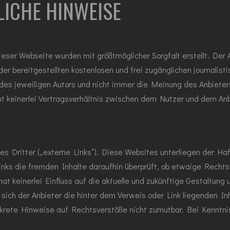
LICHE HINWEISE
dieser Webseite wurden mit größtmöglicher Sorgfalt erstellt. De
 der bereitgestellten kostenlosen und frei zugänglichen journal
s jeweiligen Autors und nicht immer die Meinung des Anbieters 
t keinerlei Vertragsverhältnis zwischen dem Nutzer und dem Anb
s Dritter („externe Links“). Diese Websites unterliegen der Haf
Links die fremden Inhalte daraufhin überprüft, ob etwaige Rech
hat keinerlei Einfluss auf die aktuelle und zukünftige Gestaltung
 sich der Anbieter die hinter dem Verweis oder Link liegenden In
konkrete Hinweise auf Rechtsverstöße nicht zumutbar. Bei Kenntn